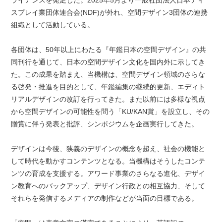
ライアンスを発足した。2025年5月より一般社団法人日本ディ
スプレイ業団体連合会(NDF)が外れ、空間デザイン3団体の連携
組織として活動している。
各団体は、50年以上にわたる『年鑑日本の空間デザイン』の共
同刊行を通じて、日本の空間デザイン文化を国内外に示してき
た。この成果を踏まえ、当機構は、空間デザイン領域のさらな
る啓発・推進を目的として、年鑑編集の継続的更新、エディト
リアルデザインの改訂を行ってきた。また以前には多様な視点
から空間デザインの可能性を問う「KU/KAN賞」を設立し、その
贈賞に伴う発表と批評、シンポジウムを企画実行してきた。
デザインは今後、狭義のデザインの概念を超え、社会の機能と
して時代を動かすコンテンツとなる。当機構はそうしたコンテ
ンツの育成を支援する。アワード事業のさらなる進化、デザイ
ン教育へのバックアップ、デザイン行政との相互協力、そして
それらを発信するメディアの制作などが当面の目標である。