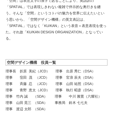
「空間」は表意文字の漢字であることにより、英語訳の
「SPATIAL」では表現しきれない複雑で伴示的な奥行きを纏
う。そんな「空間」というコトバの魅力を世界に伝えたいとい
う思いから、「空間デザイン機構」の英文表記は、
「SPATIAL」ではなく「KU/KAN」という表音＋表意表現を使っ
た。それ故「KU/KAN DESIGN ORGANIZATION」となってい
る。
空間デザイン機構 役員一覧
理事長 折原 美紀（JCD）
理事 出原 秀仁（DSA）
理事 窪田 茂 （JCD）
理事 官浪 辰夫（DSA）
理事 斉藤 忍 （JCD）
理事 山田 祐照（DSA）
理事 青野 恵太（JCD）
理事 執行 昭彦（DSA）
理事 竹内 誠 （SDA）
理事 中川 雅寛（六耀社）
理事 山田 晃三 （SDA）
事務局 鈴木 七七夫
理事 渡辺 太郎 （SDA）